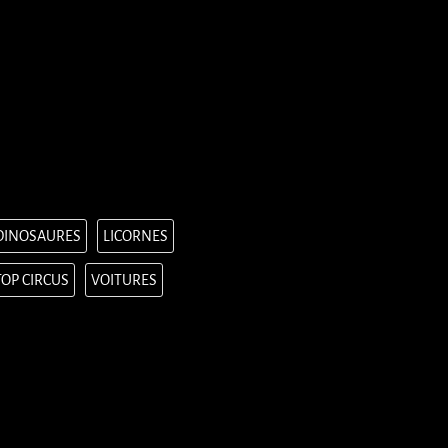
DINOSAURES
LICORNES
TOP CIRCUS
VOITURES