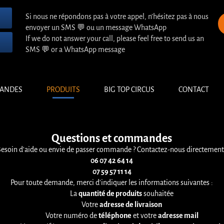
Si nous ne répondons pas à votre appel, n’hésitez pas à nous
envoyer un SMS 💬 ou un message WhatsApp
If we do not answer your call, please feel free to send us an
SMS 💬 or a WhatsApp message
ANDES
PRODUITS
BIG TOP CIRCUS
CONTACT
Questions et commandes
esoin d'aide ou envie de passer commande ? Contactez-nous directement
06 07 42 64 14
07 59 57 11 14
Pour toute demande, merci d'indiquer les informations suivantes :
La
quantité de produits
souhaitée
Votre
adresse de livraison
Votre numéro de
téléphone
et votre
adresse mail