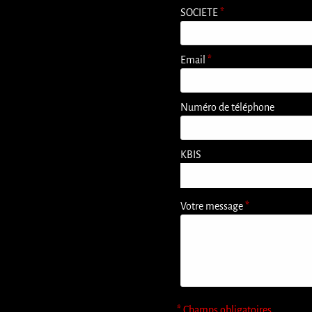
SOCIETE
*
Email
*
Numéro de téléphone
KBIS
Ajouter un fichier

Votre message
*
* Champs obligatoires