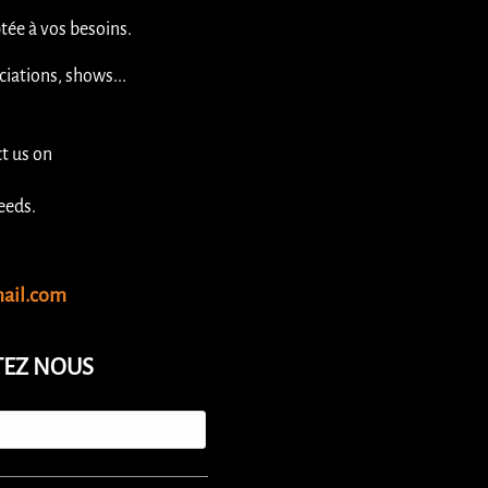
tée à vos besoins.
ciations, shows...
ct us on
eeds.
ail.com
EZ NOUS