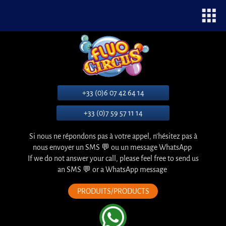
apps
+33 (0)6 07 42 64 14
+33 (0)7 59 57 11 14
Si nous ne répondons pas à votre appel, n’hésitez pas à
nous envoyer un SMS 💬 ou un message WhatsApp
If we do not answer your call, please feel free to send us
an SMS 💬 or a WhatsApp message
PRODUITS/PRODUCTS